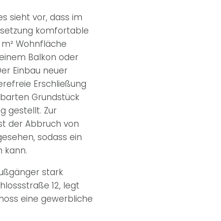
 sieht vor, dass im
setzung komfortable
4 m² Wohnfläche
 einem Balkon oder
Der Einbau neuer
erefreie Erschließung
hbarten Grundstück
 gestellt. Zur
st der Abbruch von
gesehen, sodass ein
n kann.
Fußgänger stark
lossstraße 12, legt
choss eine gewerbliche