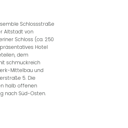
semble Schlossstraße
er Altstadt von
riner Schloss (ca. 250
epräsentatives Hotel
eteilen, dem
mit schmuckreich
erk-Mittelbau und
rstraße 5. Die
en halb offenen
ng nach Süd-Osten.