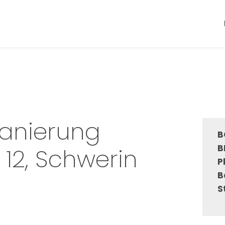
anierung
B
B
 12, Schwerin
P
B
S